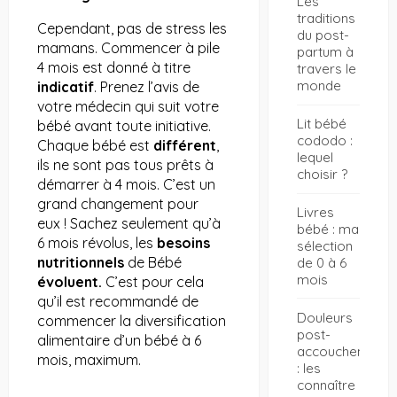
Les
traditions
Cependant, pas de stress les
du post-
mamans. Commencer à pile
partum à
4 mois est donné à titre
travers le
monde
indicatif
. Prenez l’avis de
votre médecin qui suit votre
Lit bébé
bébé avant toute initiative.
cododo :
Chaque bébé est
différent
,
lequel
ils ne sont pas tous prêts à
choisir ?
démarrer à 4 mois. C’est un
grand changement pour
Livres
eux ! Sachez seulement qu’à
bébé : ma
6 mois révolus, les
besoins
sélection
nutritionnels
de Bébé
de 0 à 6
mois
évoluent.
C’est pour cela
qu’il est recommandé de
Douleurs
commencer la diversification
post-
alimentaire d’un bébé à 6
accouchement
mois, maximum.
: les
connaître