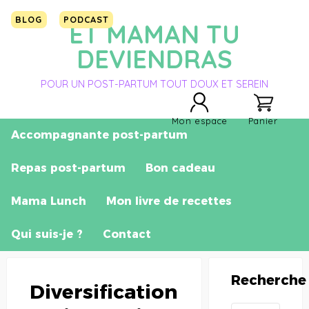
BLOG
PODCAST
ET MAMAN TU
DEVIENDRAS
POUR UN POST-PARTUM TOUT DOUX ET SEREIN
Mon espace
Panier
Accompagnante post-partum
Repas post-partum
Bon cadeau
Mama Lunch
Mon livre de recettes
Qui suis-je ?
Contact
Recherche
Diversification