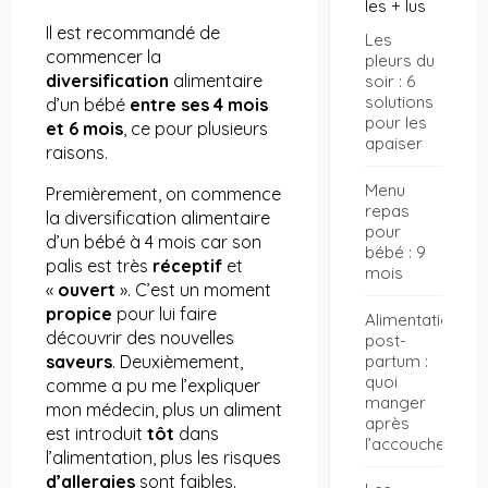
les + lus
Il est recommandé de
Les
commencer la
pleurs du
diversification
alimentaire
soir : 6
solutions
d’un bébé
entre ses 4 mois
pour les
et 6 mois
, ce pour plusieurs
apaiser
raisons.
Menu
Premièrement, on commence
repas
la diversification alimentaire
pour
d’un bébé à 4 mois car son
bébé : 9
palis est très
réceptif
et
mois
«
ouvert
». C’est un moment
propice
pour lui faire
Alimentation
découvrir des nouvelles
post-
partum :
saveurs
. Deuxièmement,
quoi
comme a pu me l’expliquer
manger
mon médecin, plus un aliment
après
est introduit
tôt
dans
l’accouchement
l’alimentation, plus les risques
d’allergies
sont faibles.