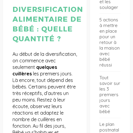
et les
soulager
DIVERSIFICATION
ALIMENTAIRE DE
5 actions
à mettre
BÉBÉ : QUELLE
en place
pour un
QUANTITÉ ?
retour à
la maison
avec
Au début de la diversification,
bébé
on commence avec
réussi
seulement
quelques
cuillères
les premiers jours.
Tout
Là encore, tout dépend des
savoir sur
bébés. Certains peuvent être
les 3
très réceptifs, d’autres un
premiers
peu moins. Restez à leur
jours
avec
écoute, observez leurs
bébé
réactions et adaptez le
nombre de cuillères en
Le plan
fonction. Au fil des jours,
postnatal
Bébé va s’habituer et