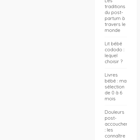
Les
traditions
du post-
partum à
travers le
monde
Lit bébé
cododo :
lequel
choisir ?
Livres
bébé : ma
sélection
de 0 à 6
mois
Douleurs
post-
accouchement
: les
connaître