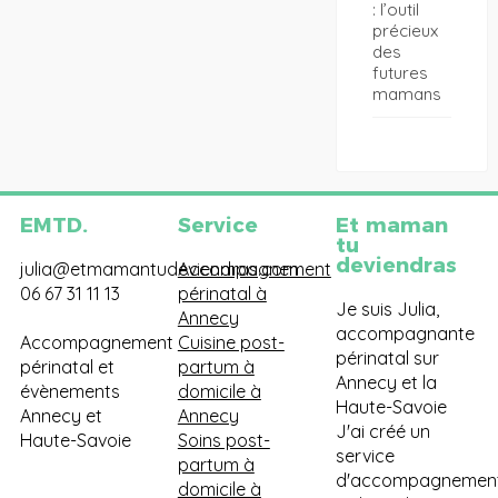
: l’outil
précieux
des
futures
mamans
EMTD.
Service
Et maman
tu
deviendras
julia@etmamantudeviendras.com
Accompagnement
06 67 31 11 13
périnatal à
Je suis Julia,
Annecy
accompagnante
Accompagnement
Cuisine post-
périnatal sur
périnatal et
partum à
Annecy et la
évènements
domicile à
Haute-Savoie
Annecy et
Annecy
J'ai créé un
Haute-Savoie
Soins post-
service
partum à
d'accompagnemen
domicile à