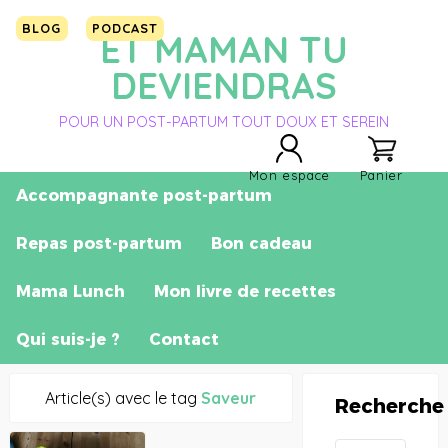
BLOG
PODCAST
ET MAMAN TU
DEVIENDRAS
POUR UN POST-PARTUM TOUT DOUX ET SEREIN
Mon espace
Panier
Accompagnante post-partum
Repas post-partum
Bon cadeau
Mama Lunch
Mon livre de recettes
Qui suis-je ?
Contact
Article(s) avec le tag
Saveur
Recherche