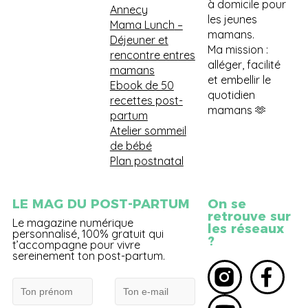
à domicile pour
Annecy
les jeunes
Mama Lunch
–
mamans.
Déjeuner et
Ma mission :
rencontre entres
alléger, facilité
mamans
et embellir le
Ebook de 50
quotidien
recettes post-
mamans 🫶
partum
Atelier sommeil
de bébé
Plan postnatal
LE MAG DU POST-PARTUM
On se
retrouve sur
Le magazine numérique
les réseaux
personnalisé, 100% gratuit qui
?
t’accompagne pour vivre
sereinement ton post-partum.