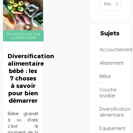
Sujets
DIVERSIFICATION
ALIMENTAIRE
Accouchement
Diversification
Allaitement
alimentaire
bébé : les
Bébé
7 choses
à savoir
Couche
pour bien
lavable
démarrer
Diversification
Bébé grandit
alimentaire
à vu d’œil,
c’est le
Equipement
moment de la