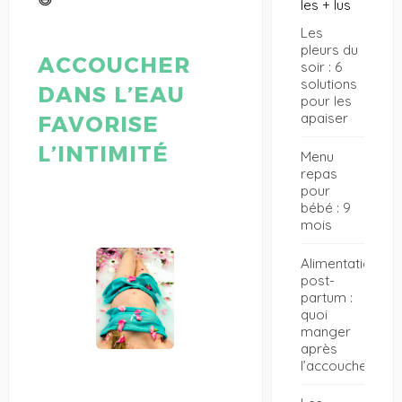
les + lus
Les
pleurs du
ACCOUCHER
soir : 6
solutions
DANS L’EAU
pour les
apaiser
FAVORISE
L’INTIMITÉ
Menu
repas
pour
bébé : 9
mois
Alimentation
post-
partum :
quoi
manger
après
l’accouchement