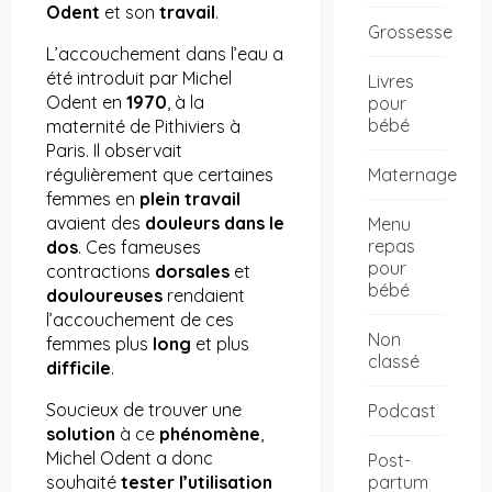
Odent
et son
travail
.
Grossesse
L’accouchement dans l’eau a
été introduit par Michel
Livres
Odent en
1970
, à la
pour
bébé
maternité de Pithiviers à
Paris. Il observait
Maternage
régulièrement que certaines
femmes en
plein travail
avaient des
douleurs dans le
Menu
repas
dos
. Ces fameuses
pour
contractions
dorsales
et
bébé
douloureuses
rendaient
l’accouchement de ces
Non
femmes plus
long
et plus
classé
difficile
.
Soucieux de trouver une
Podcast
solution
à ce
phénomène
,
Michel Odent a donc
Post-
partum
souhaité
tester l’utilisation