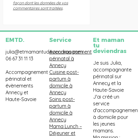
façon dont les données de vos
commentaires sont traitées
.
EMTD.
Service
Et maman
tu
deviendras
julia@etmamantudeviendras.com
Accompagnement
06 67 31 11 13
périnatal à
Je suis Julia,
Annecy
accompagnante
Accompagnement
Cuisine post-
périnatal sur
périnatal et
partum à
Annecy et la
évènements
domicile à
Haute-Savoie
Annecy et
Annecy
J'ai créé un
Haute-Savoie
Soins post-
service
partum à
d'accompagnemen
domicile à
à domicile pour
Annecy
les jeunes
Mama Lunch
–
mamans.
Déjeuner et
Ma mission :