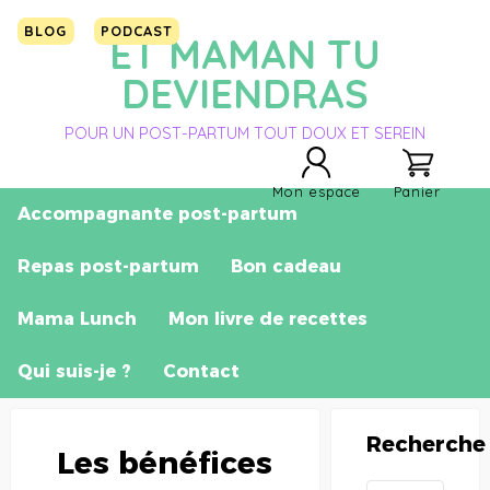
BLOG
PODCAST
ET MAMAN TU
DEVIENDRAS
POUR UN POST-PARTUM TOUT DOUX ET SEREIN
Mon espace
Panier
Accompagnante post-partum
Repas post-partum
Bon cadeau
Mama Lunch
Mon livre de recettes
Qui suis-je ?
Contact
Recherche
Les bénéfices