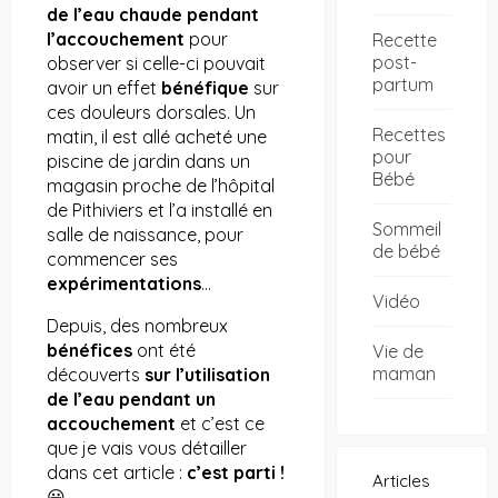
de l’eau chaude pendant
l’accouchement
pour
Recette
post-
observer si celle-ci pouvait
partum
avoir un effet
bénéfique
sur
ces douleurs dorsales. Un
Recettes
matin, il est allé acheté une
pour
piscine de jardin dans un
Bébé
magasin proche de l’hôpital
de Pithiviers et l’a installé en
Sommeil
salle de naissance, pour
de bébé
commencer ses
expérimentations
…
Vidéo
Depuis, des nombreux
bénéfices
ont été
Vie de
maman
découverts
sur l’utilisation
de l’eau pendant un
accouchement
et c’est ce
que je vais vous détailler
dans cet article :
c’est parti !
Articles
😃