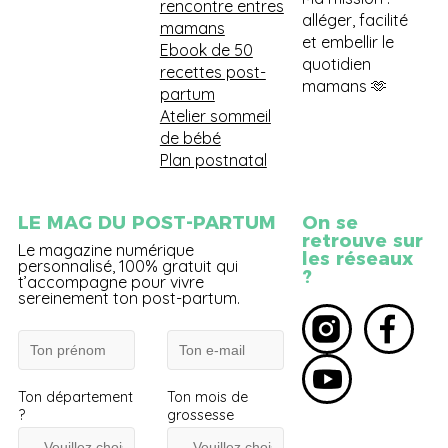
rencontre entres
alléger, facilité
mamans
et embellir le
Ebook de 50
quotidien
recettes post-
mamans 🫶
partum
Atelier sommeil
de bébé
Plan postnatal
LE MAG DU POST-PARTUM
On se
retrouve sur
Le magazine numérique
les réseaux
personnalisé, 100% gratuit qui
?
t’accompagne pour vivre
sereinement ton post-partum.
Ton département
Ton mois de
?
grossesse