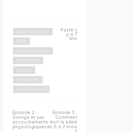
Posté il
ACCOUCHEMENT
y a 7
ans
BÉBÉ
FUTURE MAMAN
GROSSESSE
MAMAN
MATERNITÉ
MICHEL ODENT
Navigation
Épisode 2 :
Épisode 3 :
de
Sonnya et ses
Comment
l’article
accouchements
dort le bébé
physiologiques
de 0 à 7 mois
?