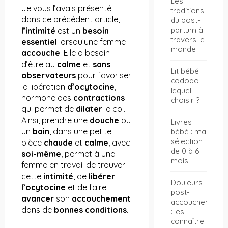
Les
Je vous l’avais présenté
traditions
dans ce
précédent article
,
du post-
partum à
l’intimité
est un
besoin
travers le
essentiel
lorsqu’une femme
monde
accouche
. Elle a besoin
d’être au
calme
et
sans
Lit bébé
observateurs
pour favoriser
cododo :
la libération
d’ocytocine
,
lequel
hormone des
contractions
choisir ?
qui permet de
dilater
le col.
Ainsi, prendre une
douche
ou
Livres
un
bain
, dans une petite
bébé : ma
sélection
pièce
chaude
et
calme
, avec
de 0 à 6
soi-même
, permet à une
mois
femme en travail de trouver
cette
intimité
, de
libérer
Douleurs
l’ocytocine
et de faire
post-
avancer
son
accouchement
accouchement
dans de
bonnes
conditions
.
: les
connaître