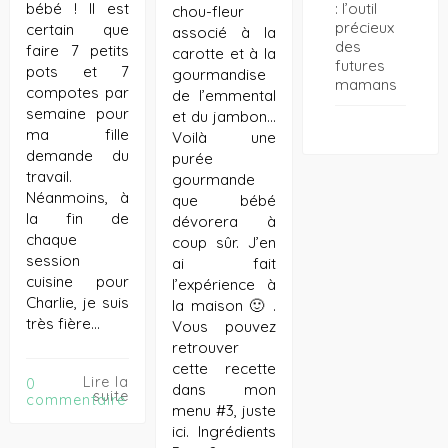
: l’outil
bébé ! Il est
chou-fleur
précieux
certain que
associé à la
des
faire 7 petits
carotte et à la
futures
pots et 7
gourmandise
mamans
compotes par
de l’emmental
semaine pour
et du jambon…
ma fille
Voilà une
demande du
purée
travail.
gourmande
Néanmoins, à
que bébé
la fin de
dévorera à
chaque
coup sûr. J’en
session
ai fait
cuisine pour
l’expérience à
Charlie, je suis
la maison 🙂 .
très fière…
Vous pouvez
retrouver
cette recette
Lire la
0
dans mon
suite
commentaire
menu #3, juste
ici. Ingrédients