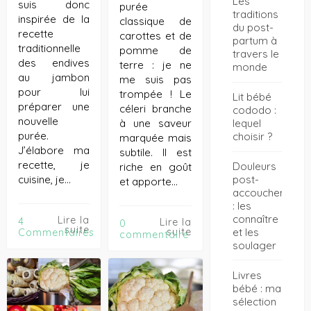
Les
suis donc
purée
traditions
inspirée de la
classique de
du post-
recette
carottes et de
partum à
traditionnelle
pomme de
travers le
des endives
terre : je ne
monde
au jambon
me suis pas
pour lui
trompée ! Le
Lit bébé
préparer une
céleri branche
cododo :
nouvelle
à une saveur
lequel
purée.
choisir ?
marquée mais
J’élabore ma
subtile. Il est
recette, je
Douleurs
riche en goût
cuisine, je…
post-
et apporte…
accouchement
: les
connaître
Lire la
4
Lire la
0
suite
suite
et les
Commentaires
commentaire
soulager
Livres
bébé : ma
sélection