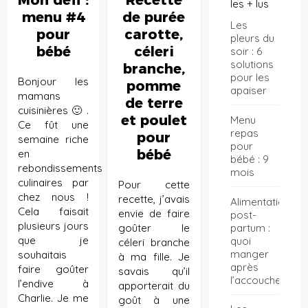
les + lus
menu #4
de purée
Les
pour
carotte,
pleurs du
bébé
céleri
soir : 6
solutions
branche,
pour les
Bonjour les
pomme
apaiser
mamans
de terre
cuisinières 🙂 .
et poulet
Menu
Ce fût une
repas
pour
semaine riche
pour
bébé
en
bébé : 9
rebondissements
mois
culinaires par
Pour cette
chez nous !
recette, j’avais
Alimentation
Cela faisait
envie de faire
post-
plusieurs jours
partum :
goûter le
que je
quoi
céleri branche
manger
souhaitais
à ma fille. Je
après
faire goûter
savais qu’il
l’accouchement
l’endive à
apporterait du
Charlie. Je me
goût à une