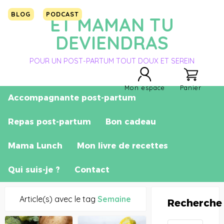
BLOG
PODCAST
ET MAMAN TU
DEVIENDRAS
POUR UN POST-PARTUM TOUT DOUX ET SEREIN
Mon espace
Panier
Accompagnante post-partum
Repas post-partum
Bon cadeau
Mama Lunch
Mon livre de recettes
Qui suis-je ?
Contact
Article(s) avec le tag
Semaine
Recherche