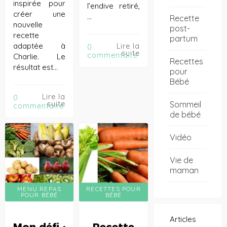
inspirée pour
l’endive retiré,
créer une
…
Recette
nouvelle
post-
recette
partum
adaptée à
Lire la
0
suite
commentaire
Charlie. Le
Recettes
résultat est…
pour
Bébé
Lire la
0
Sommeil
suite
commentaire
de bébé
Vidéo
Vie de
maman
MENU REPAS
RECETTES POUR
POUR BÉBÉ
BÉBÉ
Articles
Mon défi :
Recette