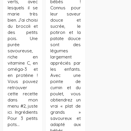
verts, avec
bébés !
lesquels il se
Connus pour
marie très
leur saveur
bien. J’ai choisi
douce et
du brocoli et
sucrée, le
des petits
potiron et la
pois. Une
patate douce
purée
sont des
savoureuse,
légumes
riche en
largement
vitamine C, en
appréciés par
oméga-3 et
les enfants.
en protéine !
Avec une
Vous pouvez
pointe de
retrouver
cumin et du
cette recette
poulet, vous
dans mon
obtiendrez un
menu #2, juste
vrai « plat de
ici. Ingrédients
grands »
Pour 3 petits
savoureux et
pots…
adapté aux
bébés.…