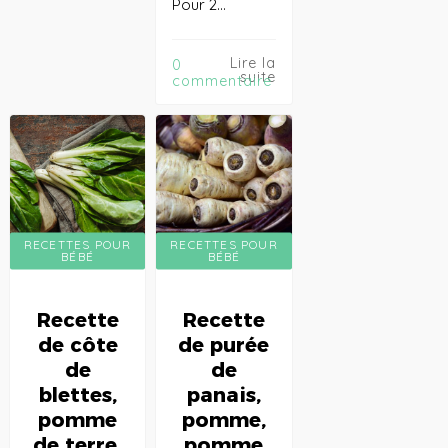
Pour 2…
Lire la
0
suite
commentaire
RECETTES POUR
RECETTES POUR
BÉBÉ
BÉBÉ
Recette
Recette
de côte
de purée
de
de
blettes,
panais,
pomme
pomme,
de terre,
pomme