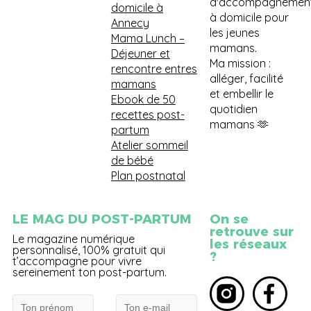
d'accompagnemen
domicile à
à domicile pour
Annecy
les jeunes
Mama Lunch
–
mamans.
Déjeuner et
Ma mission :
rencontre entres
alléger, facilité
mamans
et embellir le
Ebook de 50
quotidien
recettes post-
mamans 🫶
partum
Atelier sommeil
de bébé
Plan postnatal
LE MAG DU POST-PARTUM
On se
retrouve sur
Le magazine numérique
les réseaux
personnalisé, 100% gratuit qui
?
t’accompagne pour vivre
sereinement ton post-partum.