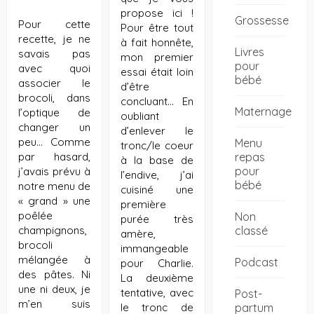
propose ici !
Grossesse
Pour cette
Pour être tout
recette, je ne
à fait honnête,
Livres
savais pas
mon premier
pour
avec quoi
essai était loin
bébé
associer le
d’être
brocoli, dans
concluant… En
Maternage
l’optique de
oubliant
changer un
d’enlever le
peu… Comme
Menu
tronc/le coeur
repas
par hasard,
à la base de
pour
j’avais prévu à
l’endive, j’ai
bébé
notre menu de
cuisiné une
« grand » une
première
poêlée
Non
purée très
classé
champignons,
amère,
brocoli
immangeable
mélangée à
Podcast
pour Charlie.
des pâtes. Ni
La deuxième
une ni deux, je
tentative, avec
Post-
m’en suis
partum
le tronc de