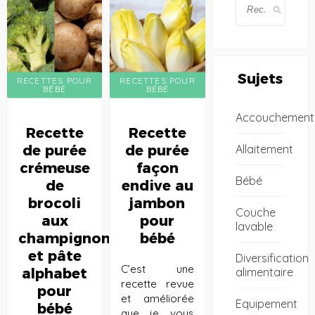
Sujets
RECETTES POUR
RECETTES POUR
BÉBÉ
BÉBÉ
Accouchement
Recette
Recette
Allaitement
de purée
de purée
crémeuse
façon
Bébé
de
endive au
brocoli
jambon
Couche
aux
pour
lavable
champignons
bébé
et pâte
Diversification
C’est une
alimentaire
alphabet
recette revue
pour
et améliorée
Equipement
bébé
que je vous