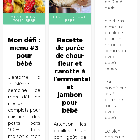
de 0 à 6
mois
MENU REPAS
RECETTES POUR
5 actions
POUR BÉBÉ
BÉBÉ
à mettre
en place
pour un
Mon défi :
Recette
retour à
menu #3
de purée
la maison
pour
de chou-
avec
bébé
bébé
fleur et
réussi
carotte à
J’entame la
l’emmental
Tout
troisième
et
savoir sur
semaine de
les 3
jambon
mon défi de
premiers
pour
menus
jours
bébé
complets pour
avec
cuisiner des
bébé
petits pots
Attention les
100% faits
papilles ! Un
Le plan
maison à mon
postnatal
bon goût de