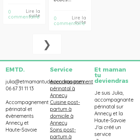
Lire la
0
suite
commentaire
Lire la
0
suite
commentaire
❯
EMTD.
Service
Et maman
tu
deviendras
julia@etmamantudeviendras.com
Accompagnement
06 67 31 11 13
périnatal à
Je suis Julia,
Annecy
accompagnante
Accompagnement
Cuisine post-
périnatal sur
périnatal et
partum à
Annecy et la
évènements
domicile à
Haute-Savoie
Annecy et
Annecy
J'ai créé un
Haute-Savoie
Soins post-
service
partum à