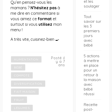
et les
Qu’en pensez-vous les
soulager
mamans ?
N’hésitez
pas
à
me dire en commentaire si
Tout
vous aimez ce
format
et
savoir sur
surtout si vous
utilisez
mon
les 3
menu !
premiers
jours
A très vite, cuisinez-bien 🍳
avec
bébé
5 actions
Posté il
ALIMENTATION
à mettre
y a 7
ans
en place
BÉBÉ
pour un
retour à
COMPOTE
la maison
DIVERSIFICATION
avec
bébé
FAIT MAISON
réussi
FRUIT
Recette
LÉGUMES
post-