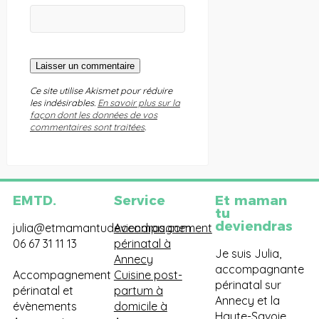
Ce site utilise Akismet pour réduire
les indésirables.
En savoir plus sur la
façon dont les données de vos
commentaires sont traitées
.
EMTD.
Service
Et maman
tu
deviendras
julia@etmamantudeviendras.com
Accompagnement
06 67 31 11 13
périnatal à
Je suis Julia,
Annecy
accompagnante
Accompagnement
Cuisine post-
périnatal sur
périnatal et
partum à
Annecy et la
évènements
domicile à
Haute-Savoie