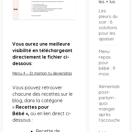
les + lus
Les
pleurs du
soir : 6
solutions
pour les
apaiser
Vous aurez une meilleure
visibilité en téléchargeant
Menu
directement le fichier ci-
repas
pour
dessous:
bébé : 9
Menu 4 – Et maman tu deviendras
mois
Alimentation
Vous pouvez retrouver
post-
chacune des recettes sur le
partum :
blog, dans la catégorie
quoi
«
Recettes pour
manger
Bébé »,
ou en lien direct ci-
après
dessous :
l’accouchement
Recette de