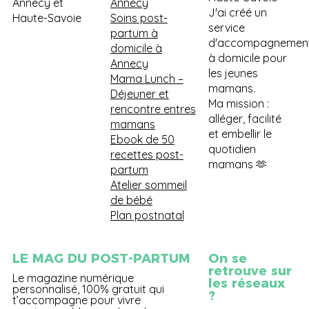
Annecy et
Annecy
J'ai créé un
Haute-Savoie
Soins post-
service
partum à
d'accompagnemen
domicile à
à domicile pour
Annecy
les jeunes
Mama Lunch
–
mamans.
Déjeuner et
Ma mission :
rencontre entres
alléger, facilité
mamans
et embellir le
Ebook de 50
quotidien
recettes post-
mamans 🫶
partum
Atelier sommeil
de bébé
Plan postnatal
LE MAG DU POST-PARTUM
On se
retrouve sur
Le magazine numérique
les réseaux
personnalisé, 100% gratuit qui
?
t’accompagne pour vivre