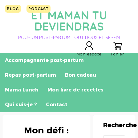
BLOG
PODCAST
ET MAMAN TU
DEVIENDRAS
POUR UN POST-PARTUM TOUT DOUX ET SEREIN
Mon espace
Panier
Accompagnante post-partum
Repas post-partum
Bon cadeau
Mama Lunch
Mon livre de recettes
Qui suis-je ?
Contact
Recherche
Mon défi :