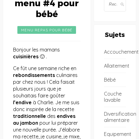
menu #4 pour
bébé
MENU REPAS POUR BÉBÉ
Sujets
Bonjour les mamans
Accouchement
cuisinières
🙂 .
Allaitement
Ce fût une semaine riche en
rebondissements
culinaires
Bébé
par chez nous ! Cela faisait
plusieurs jours que je
Couche
souhaitais faire goûter
lavable
l’endive
à Charlie. Je me suis
donc inspirée de la recette
Diversification
traditionnelle
des
endives
alimentaire
au jambon
pour lui préparer
une nouvelle purée. J’élabore
Equipement
ma recette, je cuisine, je mixe,