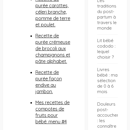
Les
purée carottes,
traditions
du post-
céleri branche,
partum à
pomme de terre
travers le
et poulet.
monde
Recette de
Lit bébé
purée crémeuse
cododo :
de brocoli aux
lequel
champignons et
choisir ?
pâte alphabet.
Livres
Recette de
bébé : ma
purée façon
sélection
endive au
de 0 à 6
jambon.
mois
Mes recettes de
Douleurs
compotes de
post-
fruits pour
accouchement
: les
bébé: menu #4
connaître