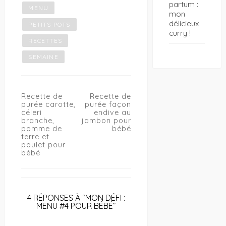
partum :
MENU
mon
délicieux
PETITS POTS
curry !
RECETTES
SEMAINE
Navigation
Recette de
Recette de
de
purée carotte,
purée façon
l’article
céleri
endive au
branche,
jambon pour
pomme de
bébé
terre et
poulet pour
bébé
4 RÉPONSES À “MON DÉFI :
MENU #4 POUR BÉBÉ”