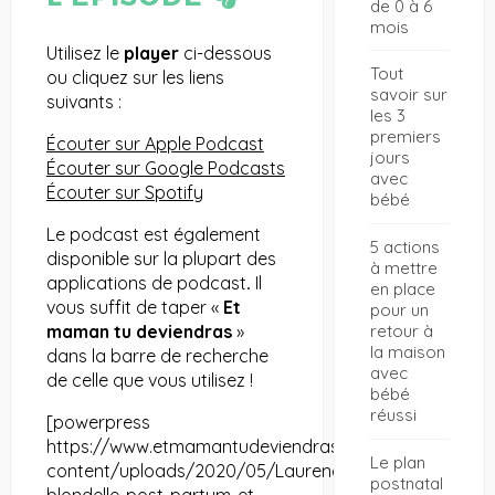
de 0 à 6
mois
Utilisez le
player
ci-dessous
Tout
ou cliquez sur les liens
savoir sur
suivants :
les 3
premiers
Écouter sur Apple Podcast
jours
Écouter sur Google Podcasts
avec
Écouter sur Spotify
bébé
Le podcast est également
5 actions
disponible sur la plupart des
à mettre
applications de podcast
.
Il
en place
vous suffit de taper «
Et
pour un
maman tu deviendras
»
retour à
la maison
dans la barre de recherche
avec
de celle que vous utilisez !
bébé
réussi
[powerpress
https://www.etmamantudeviendras.com/site/wp-
Le plan
content/uploads/2020/05/Laurence-
postnatal
blondelle-post-partum-et-