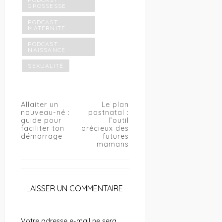
GROSSESSE
PODCAST
MATERNITE
PODCAST
NAISSANCE
SEXUALITÉ
Navigation
Allaiter un
Le plan
de
nouveau-né :
postnatal :
l’article
guide pour
l’outil
faciliter ton
précieux des
démarrage
futures
mamans
LAISSER UN COMMENTAIRE
Votre adresse e-mail ne sera