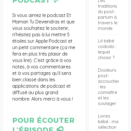
PODCAST ✨
Les
traditions
du post-
Si vous aimez le podcast Et
partum à
Maman Tu Deviendras et que
travers le
vous souhaitez le soutenir,
monde
n’hésitez pas à lui mettre 5
étoiles sur Apple Podcast et
Lit bébé
cododo :
un petit commentaire (ça me
lequel
fera en plus très plaisir de
choisir ?
vous lire). C’est grâce à vos
notes, à vos commentaires
Douleurs
et à vos partages qu’il sera
post-
bien classé dans les
accouchement
applications de podcast et
: les
connaître
diffusé au plus grand
et les
nombre. Alors merci à vous !
soulager
Livres
POUR ÉCOUTER
bébé : ma
sélection
L’ÉPISODE
🎧