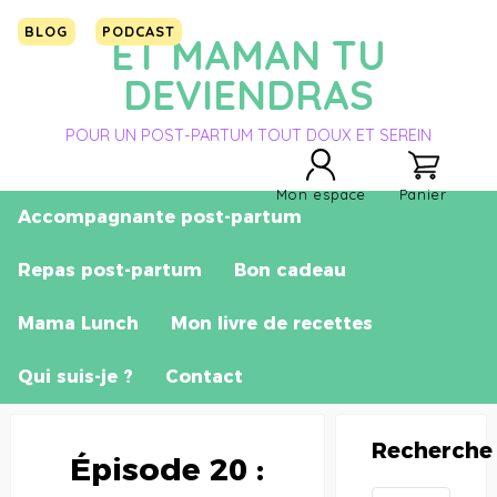
BLOG
PODCAST
ET MAMAN TU
DEVIENDRAS
POUR UN POST-PARTUM TOUT DOUX ET SEREIN
Mon espace
Panier
Accompagnante post-partum
Repas post-partum
Bon cadeau
Mama Lunch
Mon livre de recettes
Qui suis-je ?
Contact
Recherche
Épisode 20 :