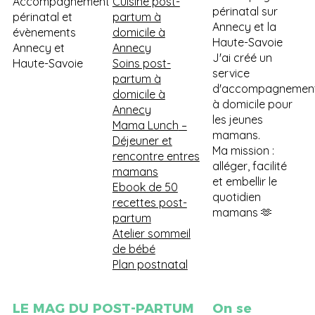
Accompagnement
Cuisine post-
périnatal sur
périnatal et
partum à
Annecy et la
évènements
domicile à
Haute-Savoie
Annecy et
Annecy
J'ai créé un
Haute-Savoie
Soins post-
service
partum à
d'accompagnemen
domicile à
à domicile pour
Annecy
les jeunes
Mama Lunch
–
mamans.
Déjeuner et
Ma mission :
rencontre entres
alléger, facilité
mamans
et embellir le
Ebook de 50
quotidien
recettes post-
mamans 🫶
partum
Atelier sommeil
de bébé
Plan postnatal
LE MAG DU POST-PARTUM
On se