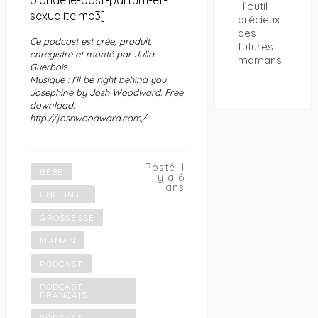
: l’outil
sexualite.mp3]
précieux
des
Ce podcast est crée, produit,
futures
enregistré et monté par Julia
mamans
Guerboi
s.
Musique : I’ll be right behind you
Josephine by Josh Woodward. Free
download:
http://joshwoodward.com/
Posté il
BÉBÉ
y a 6
ans
ENCEINTE
GROSSESSE
MAMAN
PODCAST
PODCAST
FRANÇAIS
PODCAST