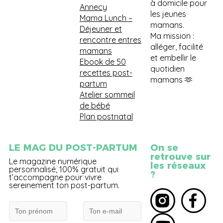
à domicile pour
Annecy
les jeunes
Mama Lunch
–
mamans.
Déjeuner et
Ma mission :
rencontre entres
alléger, facilité
mamans
et embellir le
Ebook de 50
quotidien
recettes post-
mamans 🫶
partum
Atelier sommeil
de bébé
Plan postnatal
LE MAG DU POST-PARTUM
On se
retrouve sur
Le magazine numérique
les réseaux
personnalisé, 100% gratuit qui
?
t’accompagne pour vivre
sereinement ton post-partum.