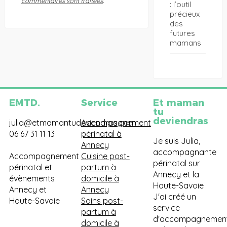
commentaires sont traitées
.
: l’outil
précieux
des
futures
mamans
EMTD.
Service
Et maman
tu
deviendras
julia@etmamantudeviendras.com
Accompagnement
06 67 31 11 13
périnatal à
Je suis Julia,
Annecy
accompagnante
Accompagnement
Cuisine post-
périnatal sur
périnatal et
partum à
Annecy et la
évènements
domicile à
Haute-Savoie
Annecy et
Annecy
J'ai créé un
Haute-Savoie
Soins post-
service
partum à
d'accompagnemen
domicile à