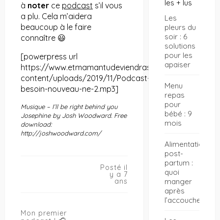
les + lus
à
noter
ce
podcast
s’il vous
a plu. Cela m’aidera
Les
beaucoup à le faire
pleurs du
soir : 6
connaître 😃
solutions
pour les
[powerpress url
apaiser
https://www.etmamantudeviendras.com/site/wp-
content/uploads/2019/11/Podcast-
Menu
besoin-nouveau-ne-2.mp3]
repas
pour
Musique – I’ll be right behind you
bébé : 9
Josephine by Josh Woodward. Free
mois
download:
http://joshwoodward.com/
Alimentation
post-
partum :
Posté il
quoi
y a 7
manger
ans
après
l’accouchement
Navigation
Mon premier
de