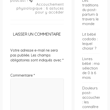
Les
podcast ! 🎧
l’article
Accouchement
traditions
physiologique : 6 astuces
du post-
pour y accéder
partum à
travers le
monde
LAISSER UN COMMENTAIRE
Lit bébé
cododo :
lequel
choisir ?
Votre adresse e-mail ne sera
pas publiée.
Les champs
Livres
obligatoires sont indiqués avec
*
bébé : ma
sélection
de 0 à 6
Commentaire
*
mois
Douleurs
post-
accouchement
: les
connaître