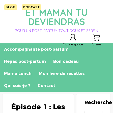
BLOG
PODCAST
ET MAMAN TU
DEVIENDRAS
POUR UN POST-PARTUM TOUT DOUX ET SEREIN
Mon espace
Panier
Accompagnante post-partum
Repas post-partum
Bon cadeau
Mama Lunch
Mon livre de recettes
Qui suis-je ?
Contact
Recherche
Épisode 1 : Les