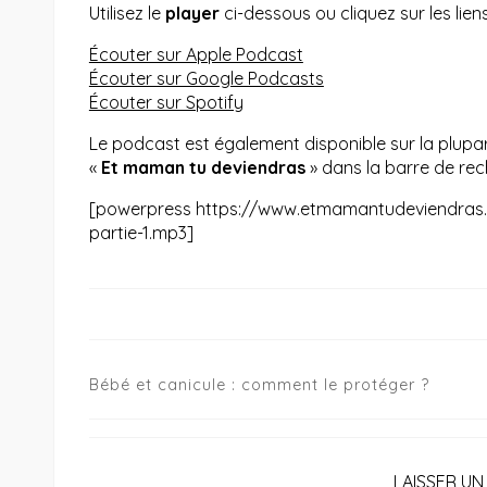
Utilisez le
player
ci-dessous ou cliquez sur les liens
Écouter sur Apple Podcast
Écouter sur Google Podcasts
Écouter sur Spotify
Le podcast est également disponible sur la plupa
«
Et maman tu deviendras
» dans la barre de rech
[powerpress https://www.etmamantudeviendras
partie-1.mp3]
Navigation
Bébé et canicule : comment le protéger ?
de
l’article
LAISSER U