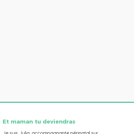
Et maman tu deviendras
Je suis Julia, accompagnante périnatal sur