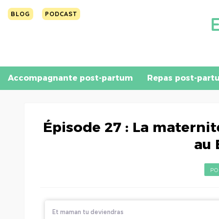
BLOG
PODCAST
Accompagnante post-partum
Repas post-part
Épisode 27 : La materni
au 
PO