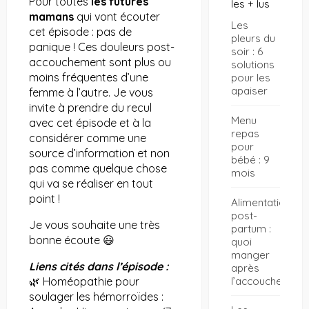
Pour toutes
les futures
les + lus
mamans
qui vont écouter
Les
cet épisode : pas de
pleurs du
panique ! Ces douleurs post-
soir : 6
accouchement sont plus ou
solutions
moins fréquentes d’une
pour les
apaiser
femme à l’autre. Je vous
invite à prendre du recul
Menu
avec cet épisode et à la
repas
considérer comme une
pour
source d’information et non
bébé : 9
pas comme quelque chose
mois
qui va se réaliser en tout
point !
Alimentation
post-
Je vous souhaite une très
partum :
bonne écoute 😃
quoi
manger
Liens cités dans l’épisode :
après
l’accouchement
🌿 Homéopathie pour
soulager les hémorroïdes :