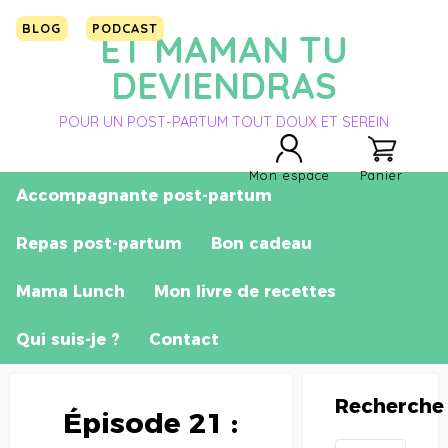
BLOG
PODCAST
ET MAMAN TU
DEVIENDRAS
POUR UN POST-PARTUM TOUT DOUX ET SEREIN
Mon espace
Panier
Accompagnante post-partum
Repas post-partum
Bon cadeau
Mama Lunch
Mon livre de recettes
Qui suis-je ?
Contact
Recherche
Épisode 21 :