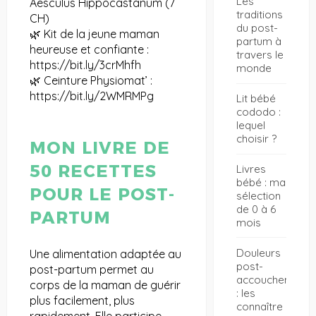
Les
Aesculus Hippocastanum (7
traditions
CH)
du post-
🌿 Kit de la jeune maman
partum à
heureuse et confiante :
travers le
https://bit.ly/3crMhfh
monde
🌿 Ceinture Physiomat’ :
https://bit.ly/2WMRMPg
Lit bébé
cododo :
lequel
choisir ?
MON LIVRE DE
50 RECETTES
Livres
bébé : ma
POUR LE POST-
sélection
de 0 à 6
PARTUM
mois
Douleurs
Une alimentation adaptée au
post-
post-partum permet au
accouchement
corps de la maman de guérir
: les
plus facilement, plus
connaître
rapidement. Elle participe