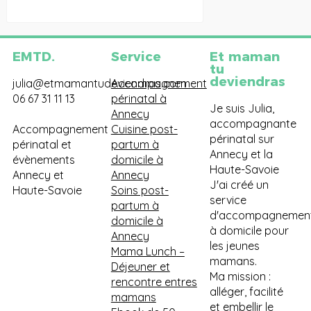
EMTD.
Service
Et maman
tu
deviendras
julia@etmamantudeviendras.com
Accompagnement
06 67 31 11 13
périnatal à
Je suis Julia,
Annecy
accompagnante
Accompagnement
Cuisine post-
périnatal sur
périnatal et
partum à
Annecy et la
évènements
domicile à
Haute-Savoie
Annecy et
Annecy
J'ai créé un
Haute-Savoie
Soins post-
service
partum à
d'accompagnemen
domicile à
à domicile pour
Annecy
les jeunes
Mama Lunch
–
mamans.
Déjeuner et
Ma mission :
rencontre entres
alléger, facilité
mamans
et embellir le