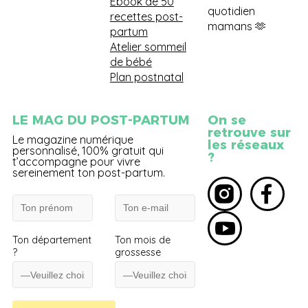
Ebook de 50
quotidien
recettes post-
mamans 🫶
partum
Atelier sommeil
de bébé
Plan postnatal
LE MAG DU POST-PARTUM
On se
retrouve sur
Le magazine numérique
les réseaux
personnalisé, 100% gratuit qui
?
t’accompagne pour vivre
sereinement ton post-partum.
Ton département
Ton mois de
?
grossesse