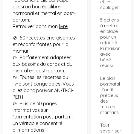
et les
aussi au bon équilibre
soulager
hormonal et mental en post-
partum.
5 actions
à mettre
Retrouver dans mon
livre
:
en place
pour un
🍲 50 recettes énergisantes
retour à
et réconforfantes pour la
la maison
maman.
avec
🍲 Parfaitement adaptées
bébé
aux besoins du corps et du
réussi
mental en post-partum.
🍲 Toutes les recettes du
Le plan
livre sont congelables. Vous
postnatal
: l’outil
allez donc pouvoir AN-TI-CI-
précieux
PER !
des
🍲 Plus de 30 pages
futures
informatives sur
mamans
l’alimentation post-partum :
un véritable concentré
Tout
d’informations !
savoir sur