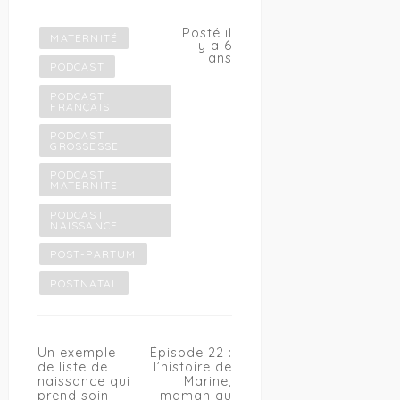
Posté il
MATERNITÉ
y a 6
ans
PODCAST
PODCAST
FRANÇAIS
PODCAST
GROSSESSE
PODCAST
MATERNITE
PODCAST
NAISSANCE
POST-PARTUM
POSTNATAL
Navigation
Un exemple
Épisode 22 :
de
de liste de
l’histoire de
l’article
naissance qui
Marine,
prend soin
maman au