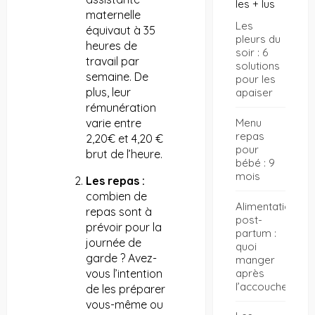
les + lus
maternelle
Les
équivaut à 35
pleurs du
heures de
soir : 6
travail par
solutions
semaine. De
pour les
plus, leur
apaiser
rémunération
Menu
varie entre
repas
2,20€ et 4,20 €
pour
brut de l’heure.
bébé : 9
mois
Les repas :
combien de
Alimentation
repas sont à
post-
prévoir pour la
partum :
journée de
quoi
garde ? Avez-
manger
après
vous l’intention
l’accouchement
de les préparer
vous-même ou