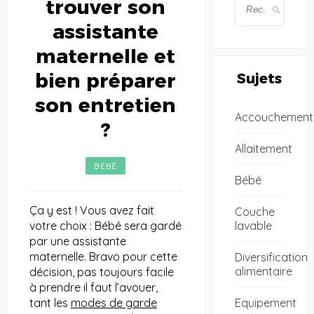
trouver son
assistante
maternelle et
bien préparer
Sujets
son entretien
Accouchement
?
Allaitement
BÉBÉ
Bébé
Ça y est ! Vous avez fait
Couche
lavable
votre choix : Bébé sera gardé
par une assistante
maternelle. Bravo pour cette
Diversification
alimentaire
décision, pas toujours facile
à prendre il faut l’avouer,
Equipement
tant les
modes de garde