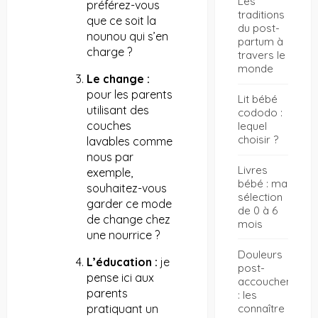
Les
préférez-vous
traditions
que ce soit la
du post-
nounou qui s’en
partum à
charge ?
travers le
monde
Le change :
pour les parents
Lit bébé
utilisant des
cododo :
couches
lequel
choisir ?
lavables comme
nous par
Livres
exemple,
bébé : ma
souhaitez-vous
sélection
garder ce mode
de 0 à 6
de change chez
mois
une nourrice ?
Douleurs
L’éducation :
je
post-
pense ici aux
accouchement
parents
: les
connaître
pratiquant un