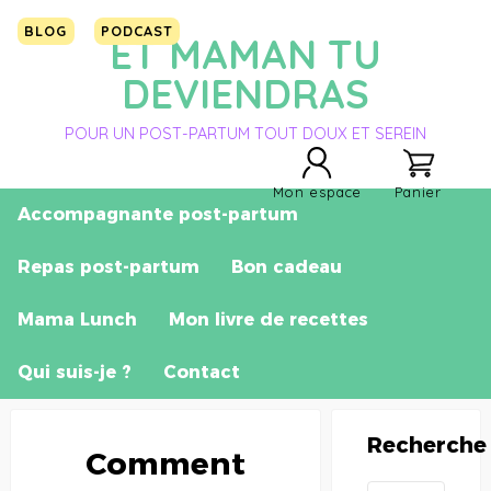
BLOG
PODCAST
ET MAMAN TU
DEVIENDRAS
POUR UN POST-PARTUM TOUT DOUX ET SEREIN
Mon espace
Panier
Accompagnante post-partum
Repas post-partum
Bon cadeau
Mama Lunch
Mon livre de recettes
Qui suis-je ?
Contact
Recherche
Comment