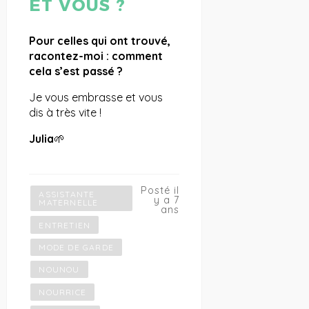
ET VOUS ?
Pour celles qui ont trouvé,
racontez-moi : comment
cela s’est passé ?
Je vous embrasse et vous
dis à très vite !
Julia
🌱
Posté il
ASSISTANTE
y a 7
MATERNELLE
ans
ENTRETIEN
MODE DE GARDE
NOUNOU
NOURRICE