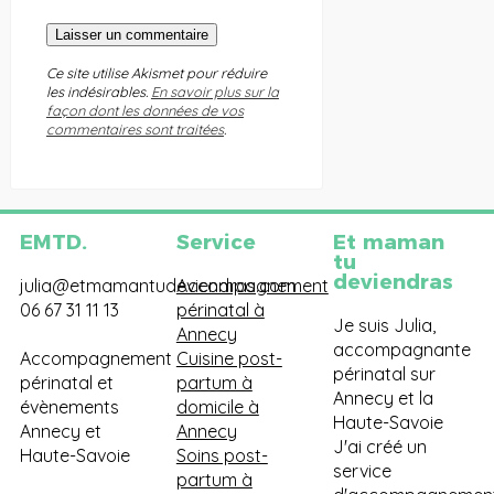
Ce site utilise Akismet pour réduire
les indésirables.
En savoir plus sur la
façon dont les données de vos
commentaires sont traitées
.
EMTD.
Service
Et maman
tu
deviendras
julia@etmamantudeviendras.com
Accompagnement
06 67 31 11 13
périnatal à
Je suis Julia,
Annecy
accompagnante
Accompagnement
Cuisine post-
périnatal sur
périnatal et
partum à
Annecy et la
évènements
domicile à
Haute-Savoie
Annecy et
Annecy
J'ai créé un
Haute-Savoie
Soins post-
service
partum à