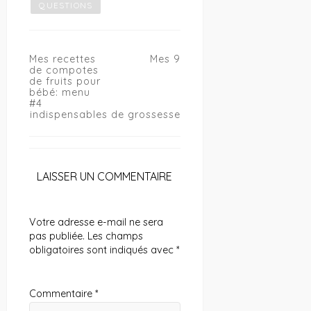
QUESTIONS
Navigation
Mes recettes
Mes 9
de
de compotes
l’article
de fruits pour
bébé: menu
#4
indispensables de grossesse
LAISSER UN COMMENTAIRE
Votre adresse e-mail ne sera
pas publiée.
Les champs
obligatoires sont indiqués avec
*
Commentaire
*