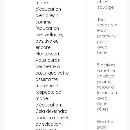
et les
mode
soulager
d’éducation
bien précis
Tout
comme
savoir sur
l’éducation
les 3
bienveillante,
premiers
positive ou
jours
avec
encore
bébé
Montessori.
Vous aurez
5 actions
peut-être à
à mettre
cœur que votre
en place
assistante
pour un
maternelle
retour à
respecte ce
la maison
avec
mode
bébé
d’éducation.
réussi
Cela deviendra
donc un critère
Recette
de sélection
post-