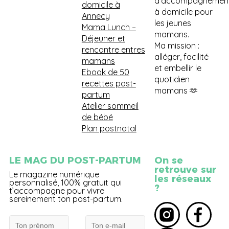
d'accompagnemen
domicile à
à domicile pour
Annecy
les jeunes
Mama Lunch
–
mamans.
Déjeuner et
Ma mission :
rencontre entres
alléger, facilité
mamans
et embellir le
Ebook de 50
quotidien
recettes post-
mamans 🫶
partum
Atelier sommeil
de bébé
Plan postnatal
LE MAG DU POST-PARTUM
On se
retrouve sur
Le magazine numérique
les réseaux
personnalisé, 100% gratuit qui
?
t’accompagne pour vivre
sereinement ton post-partum.