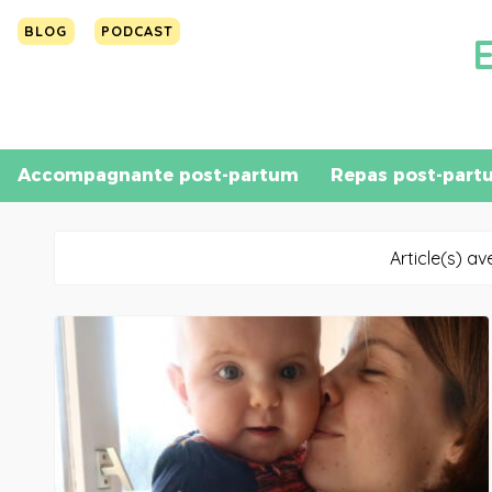
BLOG
PODCAST
Accompagnante post-partum
Repas post-part
Article(s) av