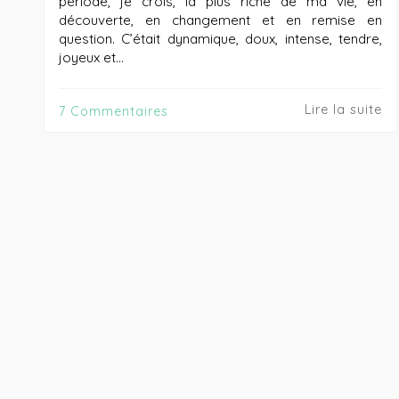
période, je crois, la plus riche de ma vie, en
découverte, en changement et en remise en
question. C’était dynamique, doux, intense, tendre,
joyeux et…
Lire la suite
7 Commentaires