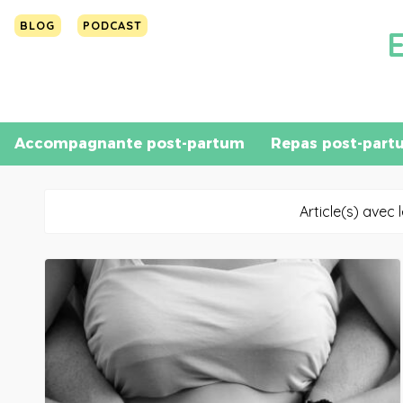
BLOG
PODCAST
Accompagnante post-partum
Repas post-part
Article(s) avec 