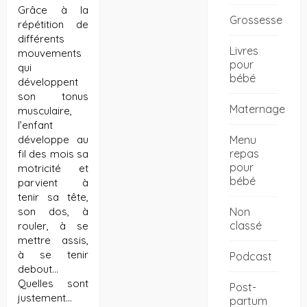
Grâce à la
Grossesse
répétition de
différents
Livres
mouvements
pour
qui
bébé
développent
son tonus
Maternage
musculaire,
l’enfant
Menu
développe au
repas
fil des mois sa
pour
motricité et
bébé
parvient à
tenir sa tête,
Non
son dos, à
classé
rouler, à se
mettre assis,
à se tenir
Podcast
debout…
Quelles sont
Post-
justement…
partum