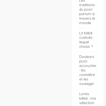
Les
traditions
du post-
partum à
travers le
monde
Lit bébé
cododo :
lequel
choisir ?
Douleurs
post-
accouchement
: les
connaître
et les
soulager
Livres
bébé : ma
sélection