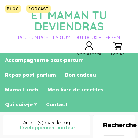
BLOG
PODCAST
ET MAMAN TU
DEVIENDRAS
POUR UN POST-PARTUM TOUT DOUX ET SEREIN
Mon espace
Panier
Accompagnante post-partum
Repas post-partum
Bon cadeau
Mama Lunch
Mon livre de recettes
Qui suis-je ?
Contact
Article(s) avec le tag
Recherche
Développement moteur