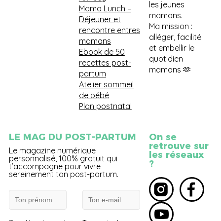
les jeunes
Mama Lunch
–
mamans.
Déjeuner et
Ma mission :
rencontre entres
alléger, facilité
mamans
et embellir le
Ebook de 50
quotidien
recettes post-
mamans 🫶
partum
Atelier sommeil
de bébé
Plan postnatal
LE MAG DU POST-PARTUM
On se
retrouve sur
Le magazine numérique
les réseaux
personnalisé, 100% gratuit qui
?
t’accompagne pour vivre
sereinement ton post-partum.