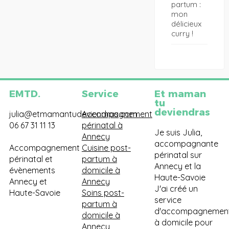
partum :
mon
délicieux
curry !
EMTD.
Service
Et maman
tu
deviendras
julia@etmamantudeviendras.com
Accompagnement
06 67 31 11 13
périnatal à
Je suis Julia,
Annecy
accompagnante
Accompagnement
Cuisine post-
périnatal sur
périnatal et
partum à
Annecy et la
évènements
domicile à
Haute-Savoie
Annecy et
Annecy
J'ai créé un
Haute-Savoie
Soins post-
service
partum à
d'accompagnemen
domicile à
à domicile pour
Annecy