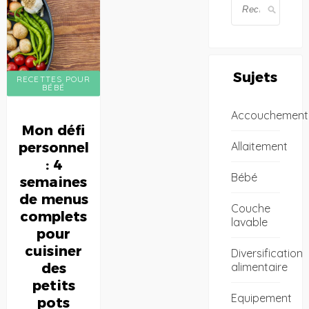
Sujets
RECETTES POUR
BÉBÉ
Accouchement
Mon défi
Allaitement
personnel
: 4
Bébé
semaines
de menus
Couche
complets
lavable
pour
cuisiner
Diversification
alimentaire
des
petits
Equipement
pots