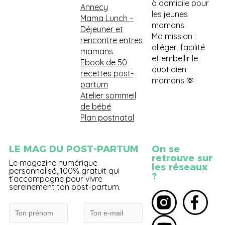
à domicile pour
Annecy
les jeunes
Mama Lunch
–
mamans.
Déjeuner et
Ma mission :
rencontre entres
alléger, facilité
mamans
et embellir le
Ebook de 50
quotidien
recettes post-
mamans 🫶
partum
Atelier sommeil
de bébé
Plan postnatal
LE MAG DU POST-PARTUM
On se
retrouve sur
Le magazine numérique
les réseaux
personnalisé, 100% gratuit qui
?
t’accompagne pour vivre
sereinement ton post-partum.