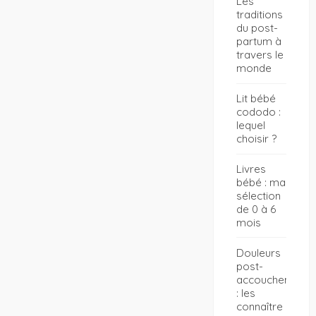
Les
traditions
du post-
partum à
travers le
monde
Lit bébé
cododo :
lequel
choisir ?
Livres
bébé : ma
sélection
de 0 à 6
mois
Douleurs
post-
accouchement
: les
connaître