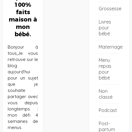
100%
Grossesse
faits
maison à
Livres
mon
pour
bébé
bébé.
Maternage
Bonjour à
tous,Je vous
retrouve sur le
Menu
blog
repas
pour
aujourd’hui
bébé
pour un sujet
que je
souhaite
Non
partager avec
classé
vous depuis
longtemps :
Podcast
mon défi 4
semaines de
Post-
menus
partum