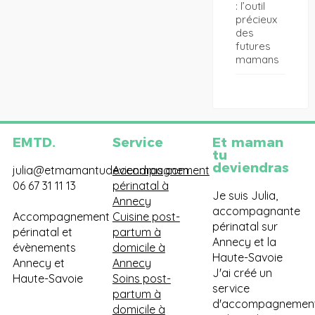
: l’outil
précieux
des
futures
mamans
EMTD.
Service
Et maman
tu
deviendras
julia@etmamantudeviendras.com
Accompagnement
06 67 31 11 13
périnatal à
Je suis Julia,
Annecy
accompagnante
Accompagnement
Cuisine post-
périnatal sur
périnatal et
partum à
Annecy et la
évènements
domicile à
Haute-Savoie
Annecy et
Annecy
J'ai créé un
Haute-Savoie
Soins post-
service
partum à
d'accompagnemen
domicile à