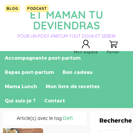
BLOG
PODCAST
ET MAMAN TU
DEVIENDRAS
POUR UN POST-PARTUM TOUT DOUX ET SEREIN
Mon espace
Panier
Accompagnante post-partum
Repas post-partum
Bon cadeau
Mama Lunch
Mon livre de recettes
Qui suis-je ?
Contact
Article(s) avec le tag
Défi
Recherche