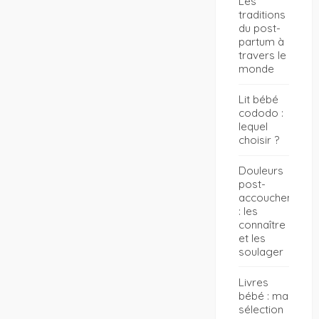
Les
traditions
du post-
partum à
travers le
monde
Lit bébé
cododo :
lequel
choisir ?
Douleurs
post-
accouchement
: les
connaître
et les
soulager
Livres
bébé : ma
sélection