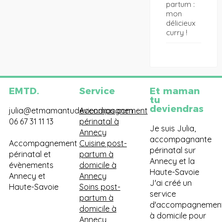
partum :
mon
délicieux
curry !
EMTD.
Service
Et maman
tu
deviendras
julia@etmamantudeviendras.com
Accompagnement
06 67 31 11 13
périnatal à
Je suis Julia,
Annecy
accompagnante
Accompagnement
Cuisine post-
périnatal sur
périnatal et
partum à
Annecy et la
évènements
domicile à
Haute-Savoie
Annecy et
Annecy
J'ai créé un
Haute-Savoie
Soins post-
service
partum à
d'accompagnemen
domicile à
à domicile pour
Annecy