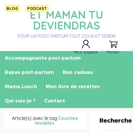
BLOG
PODCAST
ET MAMAN TU
DEVIENDRAS
POUR UN POST-PARTUM TOUT DOUX ET SEREIN
Mon espace
Panier
Accompagnante post-partum
Repas post-partum
Bon cadeau
Mama Lunch
Mon livre de recettes
Qui suis-je ?
Contact
Article(s) avec le tag
Couches
Recherche
lavables