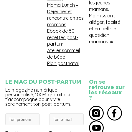
les jeunes
Mama Lunch
–
mamans.
Déjeuner et
Ma mission :
rencontre entres
alléger, facilité
mamans
et embellir le
Ebook de 50
quotidien
recettes post-
mamans 🫶
partum
Atelier sommeil
de bébé
Plan postnatal
LE MAG DU POST-PARTUM
On se
retrouve sur
Le magazine numérique
les réseaux
personnalisé, 100% gratuit qui
?
t’accompagne pour vivre
sereinement ton post-partum.