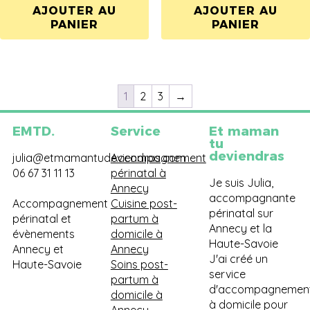
AJOUTER AU
AJOUTER AU
PANIER
PANIER
1
2
3
→
EMTD.
Service
Et maman
tu
deviendras
julia@etmamantudeviendras.com
Accompagnement
06 67 31 11 13
périnatal à
Je suis Julia,
Annecy
accompagnante
Accompagnement
Cuisine post-
périnatal sur
périnatal et
partum à
Annecy et la
évènements
domicile à
Haute-Savoie
Annecy et
Annecy
J'ai créé un
Haute-Savoie
Soins post-
service
partum à
d'accompagnemen
domicile à
à domicile pour