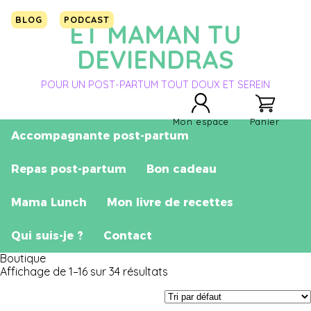
BLOG
PODCAST
ET MAMAN TU
DEVIENDRAS
POUR UN POST-PARTUM TOUT DOUX ET SEREIN
Mon espace
Panier
Accompagnante post-partum
Repas post-partum
Bon cadeau
Mama Lunch
Mon livre de recettes
Qui suis-je ?
Contact
Boutique
Affichage de 1–16 sur 34 résultats