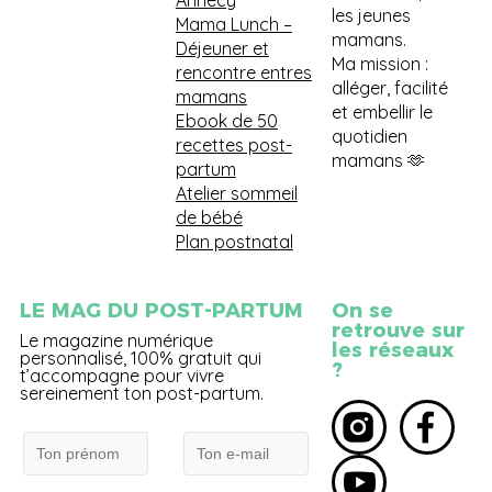
Annecy
les jeunes
Mama Lunch
–
mamans.
Déjeuner et
Ma mission :
rencontre entres
alléger, facilité
mamans
et embellir le
Ebook de 50
quotidien
recettes post-
mamans 🫶
partum
Atelier sommeil
de bébé
Plan postnatal
LE MAG DU POST-PARTUM
On se
retrouve sur
Le magazine numérique
les réseaux
personnalisé, 100% gratuit qui
?
t’accompagne pour vivre
sereinement ton post-partum.