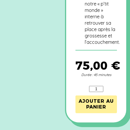
notre « p’tit
monde »
interne à
retrouver sa
place après la
grossesse et
l’accouchement.
75,00
€
Durée : 45 minutes
quantité
de
Serrage
AJOUTER AU
du
PANIER
bassin