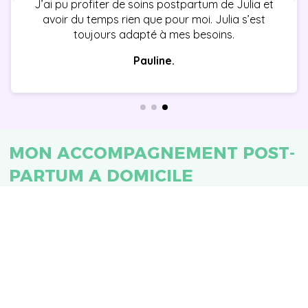
J’ai pu profiter de soins postpartum de Julia et
avoir du temps rien que pour moi. Julia s’est
toujours adapté à mes besoins.
Pauline.
MON ACCOMPAGNEMENT POST-
PARTUM A DOMICILE
Je propose également un
accompagnement post-partum
globale pour les mamans d’Annecy
et de la Haute-Savoie !
Je réalise des séances des 3 heures
avec au programme :