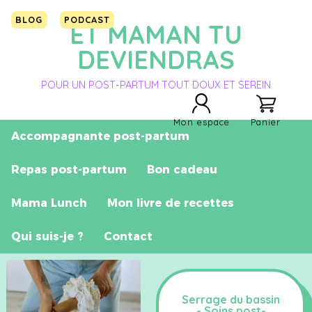
BLOG
PODCAST
ET MAMAN TU
DEVIENDRAS
POUR UN POST-PARTUM TOUT DOUX ET SEREIN
Mon espace
Panier
Accompagnante post-partum
Repas post-partum
Bon cadeau
Mama Lunch
Mon livre de recettes
Qui suis-je ?
Contact
Serrage du bassin
- Soins post-