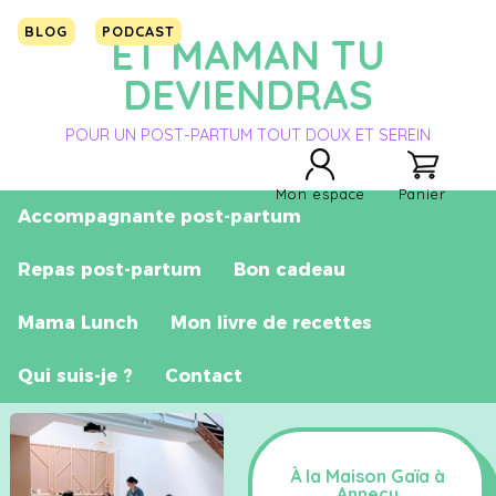
BLOG
PODCAST
ET MAMAN TU
DEVIENDRAS
POUR UN POST-PARTUM TOUT DOUX ET SEREIN
Mon espace
Panier
Accompagnante post-partum
Repas post-partum
Bon cadeau
Mama Lunch
Mon livre de recettes
Qui suis-je ?
Contact
À la Maison Gaïa à
Annecy