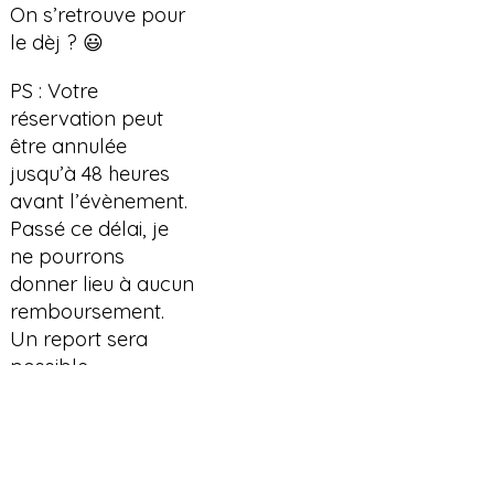
On s’retrouve pour
le dèj ? 😃
PS : Votre
réservation peut
être annulée
jusqu’à 48 heures
avant l’évènement.
Passé ce délai, je
ne pourrons
donner lieu à aucun
remboursement.
Un report sera
possible.
EMTD.
Service
Et maman
tu
deviendras
julia@etmamantudeviendras.com
Accompagnement