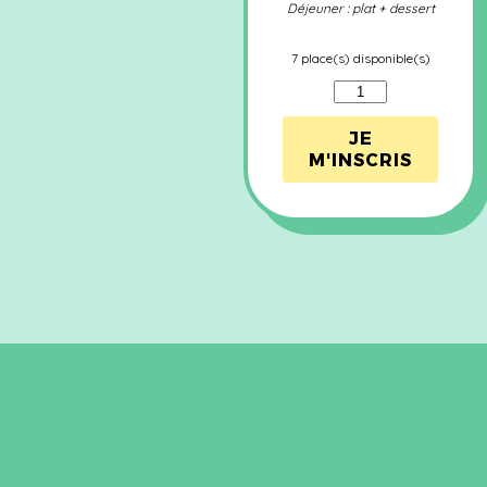
Déjeuner : plat + dessert
7 place(s) disponible(s)
quantité
de
Mama
JE
Lunch
M'INSCRIS
-
18
juillet
2024
-
équipe
Gaïa