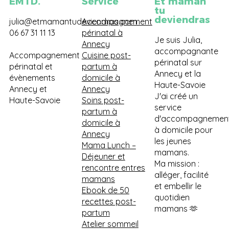
EMTD.
Service
Et maman
tu
deviendras
julia@etmamantudeviendras.com
Accompagnement
06 67 31 11 13
périnatal à
Je suis Julia,
Annecy
accompagnante
Accompagnement
Cuisine post-
périnatal sur
périnatal et
partum à
Annecy et la
évènements
domicile à
Haute-Savoie
Annecy et
Annecy
J'ai créé un
Haute-Savoie
Soins post-
service
partum à
d'accompagnemen
domicile à
à domicile pour
Annecy
les jeunes
Mama Lunch
–
mamans.
Déjeuner et
Ma mission :
rencontre entres
alléger, facilité
mamans
et embellir le
Ebook de 50
quotidien
recettes post-
mamans 🫶
partum
Atelier sommeil