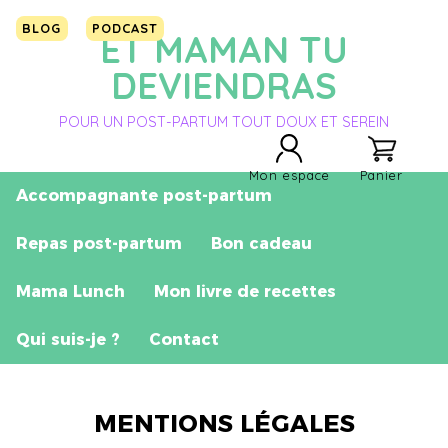
BLOG
PODCAST
ET MAMAN TU
DEVIENDRAS
POUR UN POST-PARTUM TOUT DOUX ET SEREIN
Mon espace
Panier
Accompagnante post-partum
Repas post-partum
Bon cadeau
Mama Lunch
Mon livre de recettes
Qui suis-je ?
Contact
MENTIONS LÉGALES